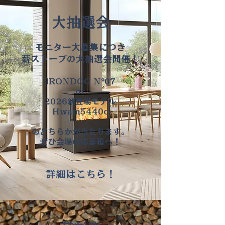
大抽選会
​モニター大募集につき
薪ストーブの大抽選会開催！
IRONDOG Nº07
or
2026新登場モデル
Hwam5440c
のどちらかが当たります。
ぜひ会場の応募箱へ！
詳細はこちら！