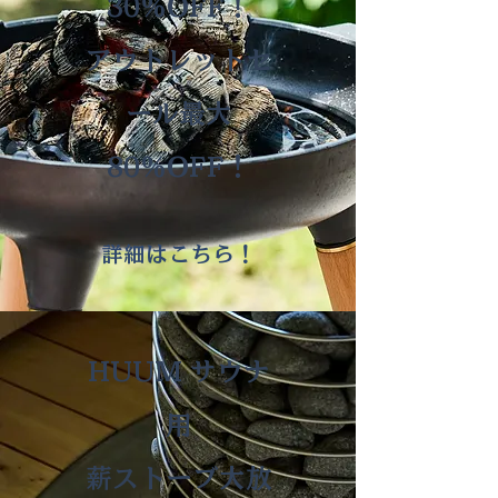
30％OFF！
​アウトレットセ
ール最大
80％OFF！
詳細はこちら！
HUUM サウナ
用
薪ストーブ大放