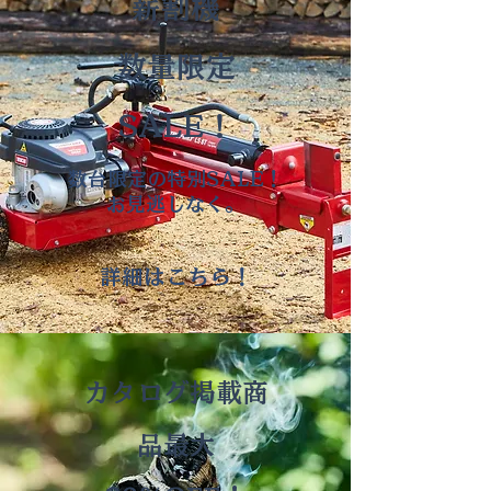
薪割機
​数量限定
SALE！
​数台限定の特別SALE！
​お見逃しなく。
詳細はこちら！
カタログ掲載商
品最大