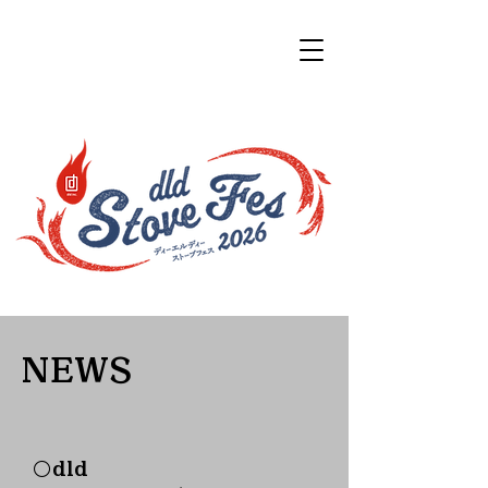
NEWS
​○dld