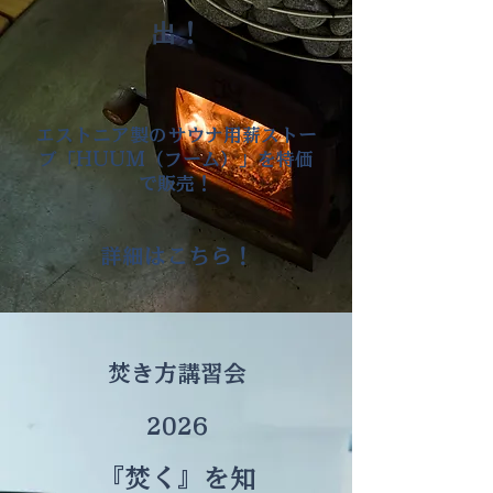
出！
​エストニア製のサウナ用薪ストー
ブ「HUUM（フーム）」を特価
で販売！
詳細はこちら！
焚き方講習会
2026
『焚く』を知