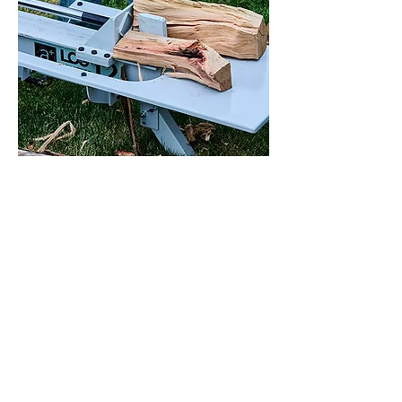
​薪が地面に落ちて拾い上げる作業がな
くなるので、腰の負担を軽減。（オプ
ション）
1度のアクションで薪を四分割できる、クロ
スナイフ。