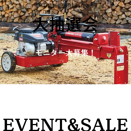
or
MTD薪割り機8tが当たる！
大抽選会
モニター大募集！
EVENT&SALE