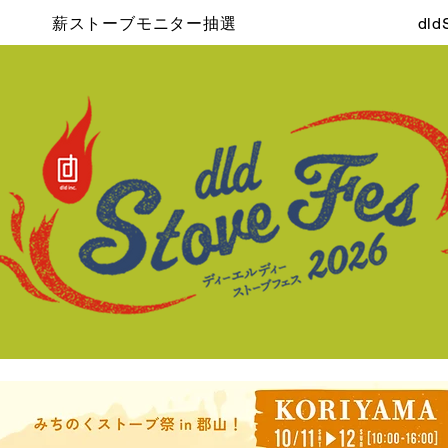
薪ストーブモニター抽選
dl