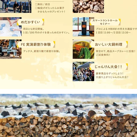
薪ストーブIRONDOG Nº07
or
Hwam4640m